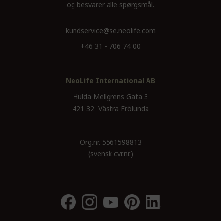
og besvarer alle spørgsmål.
kundservice@se.neolife.com
+46 31 - 706 74 00
NeoLife International AB
Hulda Mellgrens Gata 3
421 32 Västra Frölunda
Org.nr. 5561598813
(svensk cvr.nr.)