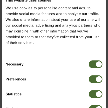
This website uses cookies
We use cookies to personalise content and ads, to
provide social media features and to analyse our traffic.
We also share information about your use of our site with
our social media, advertising and analytics partners who
may combine it with other information that you’ve
provided to them or that they’ve collected from your use
of their services.
Det viser sig, at det populære udtryk "morgenmaden er
dagens vigtigste måltid", ikke er en myte. Så spis et
godt måltid mad. Hele din dag afhænger af det.
Consent
Necessary
Vælg marked
Selection
Preferences
Denmark
Statistics
Bekræft