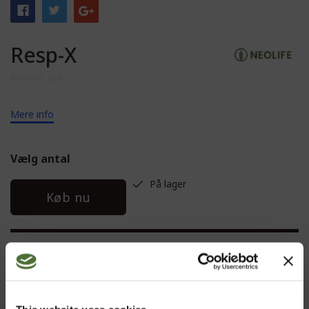
Resp-X
Artikelnr: 820
Mere info
Vælg antal
På lager
Køb nu
BESKRIVELSE