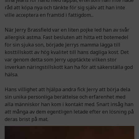
sina jeans för hand med lappar, eftersom han inte hade
råd att köpa nya och tänkte för sig själv att han inte
ville acceptera en framtid i fattigdom...
När Jerry Brassfield var en liten pojke led han av svår
allergisk astma. Fast besluten att hitta ett botemedel
för sin sjuka son, började Jerrys mamma lägga till
kosttillskott av hög kvalitet till hans dagliga kost. Det
var genom detta som Jerry upptäckte vilken stor
inverkan näringstillskott kan ha för att säkerställa god
hälsa.
Hans villighet att hjälpa andra fick Jerry att börja dela
sin unika personliga berättelse och erfarenhet med
alla människor han kom i kontakt med. Snart insåg han
att många av dem egentligen letade efter en lösning på
deras brist på mat.