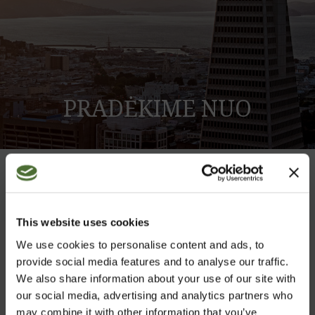
PRADĖKIME NUO
SAVĘS
MES ESAME TARPTAUTINĖ MITYBOS
SRITYJE DIRBANTI KOMPANIJA, KURI,
This website uses cookies
PASITELKDAMA AUKŠČIAUSIOS
We use cookies to personalise content and ads, to
KOKYBĖS MAISTINES MEDŽIAGAS, YRA
provide social media features and to analyse our traffic.
PASIRYŽUSI UŽBAIGTI PRASTOS
We also share information about your use of our site with
SAVIJAUTOS TENDENCIJĄ.
our social media, advertising and analytics partners who
may combine it with other information that you’ve