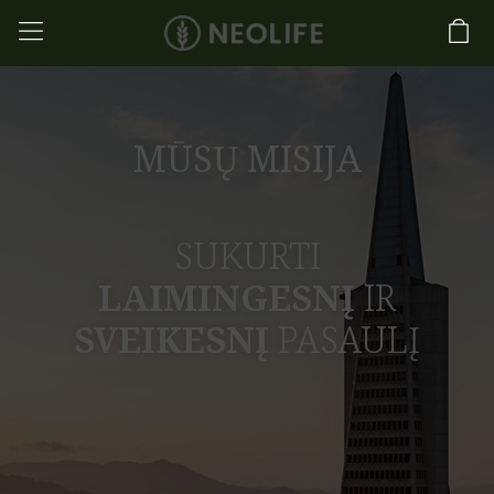
MŪSŲ MISIJA
SUKURTI
LAIMINGESNĮ
IR
SVEIKESNĮ
PASAULĮ