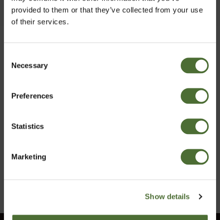
provided to them or that they’ve collected from your use
of their services.
MŪSŲ
VERTYBĖS
Consent
Įkvepia kiekvieną veiksmą ir padeda
Necessary
Pasirinkti rinką
Selection
įgyvendinti mūsų misiją.
Preferences
Lithuania
Statistics
Patvirtinti
Marketing
Show details